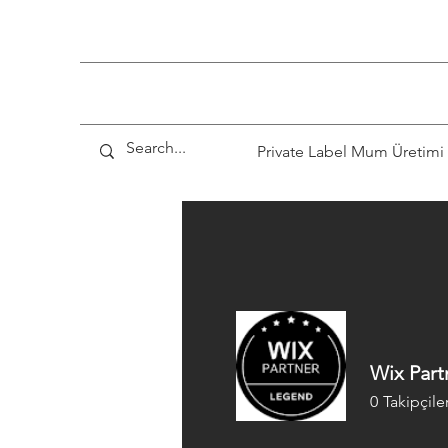
Private Label Mum Üretimi
Wix Part
0
Takipçile