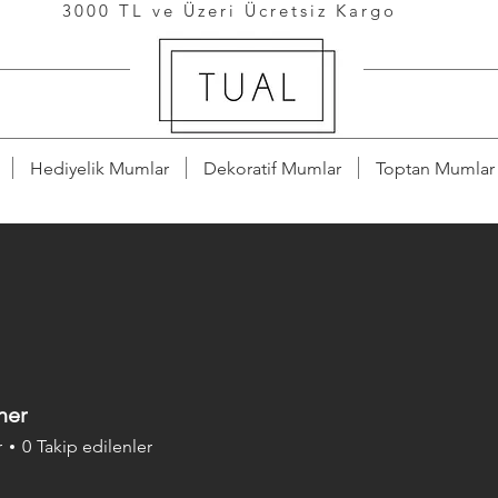
3000 TL ve Üzeri Ücretsiz Kargo
Hediyelik Mumlar
Dekoratif Mumlar
Toptan Mumlar
ner
r
0
Takip edilenler