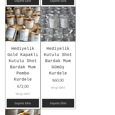
Sepete Ekle
Sepete Ekle
Hediyelik
Hediyelik
Gold Kapaklı
Kutulu Shot
Kutulu Shot
Bardak Mum
Bardak Mum
Gümüş
Pembe
Kurdele
Kurdele
Fiyat
₺60,00
Fiyat
₺72,00
Vergi dahil
Vergi dahil
Sepete Ekle
Sepete Ekle