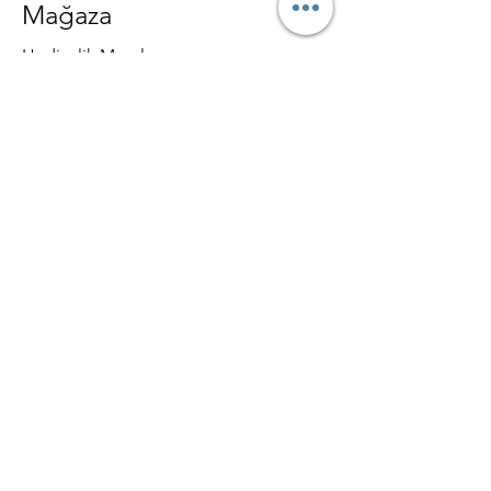
Mağaza
Hediyelik Mumlar
Dekoratif Mumlar
Toptan Mumlar
Mum Malzemeleri
Private Label Mum Üretimi
Politikalar
Mesafeli Satış Sözleşmesi
Gizlilik ve Güvenlik
Teslimat ve İade Şartları
SSS