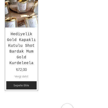
Hediyelik
Gold Kapaklı
Kutulu Shot
Bardak Mum
Gold
Kurdeleela
Fiyat
₺72,00
Vergi dahil
Sepete Ekle