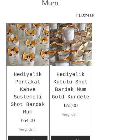
Mum
Filtrele
Hediyelik
Hediyelik
Portakal
Kutulu Shot
Kahve
Bardak Mum
Süslemeli
Gold Kurdele
Shot Bardak
Fiyat
₺60,00
Mum
Vergi dahil
Fiyat
₺54,00
Vergi dahil