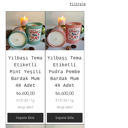
Filtrele
Yılbaşı Tema
Yılbaşı Tema
Etiketli
Etiketli
Mint Yeşili
Pudra Pembe
Bardak Mum
Bardak Mum
48 Adet
48 Adet
Fiyat
Fiyat
₺6.600,00
₺6.600,00
₺137,50
/
1g
₺137,50
/
1g
1
1
Vergi dahil
Vergi dahil
G
G
r
r
Sepete Ekle
Sepete Ekle
a
a
m
m
b
b