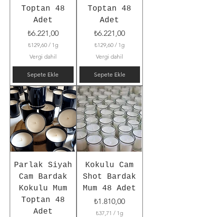
Toptan 48
Toptan 48
Adet
Adet
Fiyat
Fiyat
₺6.221,00
₺6.221,00
₺129,60
/
1g
₺129,60
/
1g
1
1
Vergi dahil
Vergi dahil
G
G
r
r
Sepete Ekle
Sepete Ekle
a
a
m
m
b
b
a
a
ş
ş
ı
ı
n
n
a
a
₺
₺
1
1
2
2
9
9
Parlak Siyah
Kokulu Cam
,
,
Cam Bardak
Shot Bardak
6
6
0
0
Kokulu Mum
Mum 48 Adet
Toptan 48
Fiyat
₺1.810,00
Adet
₺37,71
/
1g