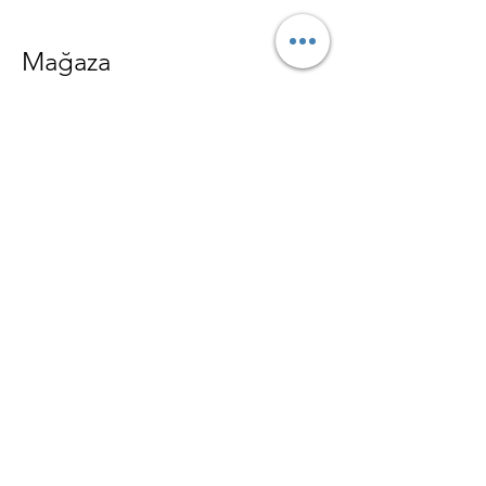
Mağaza
Hediyelik Mumlar
Dekoratif Mumlar
Toptan Mumlar
Mum Malzemeleri
Private Label Mum Üretimi
Politikalar
Mesafeli Satış Sözleşmesi
Gizlilik ve Güvenlik
Teslimat ve İade Şartları
SSS