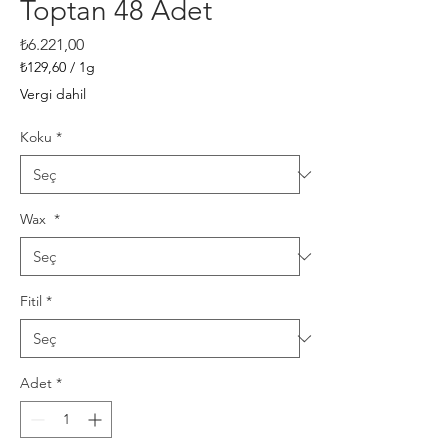
Toptan 48 Adet
Fiyat
₺6.221,00
₺129,60
/
1g
1
Vergi dahil
Gram
fiyatı
Koku
*
₺129,60
Wax
*
Fitil
*
Adet
*