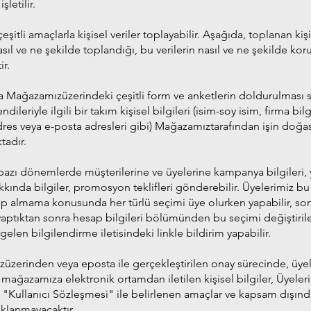
şletilir.
şitli amaçlarla kişisel veriler toplayabilir. Aşağıda, toplanan kiş
nasıl ve ne şekilde toplandığı, bu verilerin nasıl ve ne şekilde k
ir.
a Mağazamızüzerindeki çeşitli form ve anketlerin doldurulması s
ndileriyle ilgili bir takım kişisel bilgileri (isim-soy isim, firma bilgi
dres veya e-posta adresleri gibi) Mağazamıztarafından işin doğa
tadır.
azı dönemlerde müşterilerine ve üyelerine kampanya bilgileri, 
kkında bilgiler, promosyon teklifleri gönderebilir. Üyelerimiz bu
alıp almama konusunda her türlü seçimi üye olurken yapabilir, so
 yaptıktan sonra hesap bilgileri bölümünden bu seçimi değiştirile
gelen bilgilendirme iletisindeki linkle bildirim yapabilir.
zerinden veya eposta ile gerçekleştirilen onay sürecinde, üye
 mağazamıza elektronik ortamdan iletilen kişisel bilgiler, Üyeleri
 "Kullanıcı Sözleşmesi" ile belirlenen amaçlar ve kapsam dışın
çıklanmayacaktır.