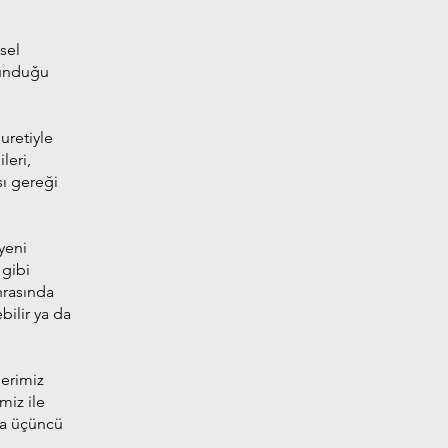
isel
orunduğu
uretiyle
leri,
sı gereği
yeni
 gibi
nrasında
bilir ya da
lerimiz
miz ile
da üçüncü