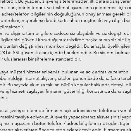
ktedir. Bu yüzden, alışveriş sitelerimizden ilk defa sipariş vere
in siparişlerinin tedarik ve teslimat aşamasına gelebilmesi için ö
e adres/telefon bilgilerinin doğruluğunun onaylanması gereklidi
kontrolü için gerekirse kredi kartı sahibi müşteri ile veya ilgili ba
eçilmektedir.
 verdiğiniz tüm bilgilere sadece siz ulaşabilir ve siz değiştirebil
ilgilerinizi güvenli koruduğunuz takdirde başkalarının sizinle ilgi
e bunları değiştirmesi mümkün değildir. Bu amaçla, üyelik işlem
128 bit SSLgüvenlik alanı içinde hareket edilir. Bu sistem kırılm
r uluslararası bir şifreleme standardıdır.
ı veya müşteri hizmetleri servisi bulunan ve açık adres ve telefon
nbelirtildiği İnternet alışveriş siteleri günümüzde daha fazla terci
ir. Bu sayede aklınıza takılan bütün konular hakkında detaylı bilg
şveriş hizmeti sağlayan firmanın güvenirliği konusunda daha sağlı
iniz.
et alışveriş sitelerinde firmanın açık adresinin ve telefonun yer 
lmesini tavsiye ediyoruz. Alışveriş yapacaksanız alışverişinizi y
ğınız mağazanın bütün telefon / adres bilgilerini not edin. Eğer
sanız alışverişten önce telefon ederek teyit edin. Firmamıza ai