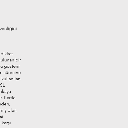
venliğini
 dikkat
bulunan bir
zu gösterir
eri sürecine
a kullanılan
SSL
ankaya
r. Kartla
nden,
miş olur.
si
 karşı