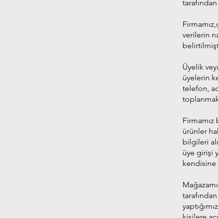
tarafından i
Firmamız,çe
verilerin 
belirtilmişt
Üyelik vey
üyelerin ke
telefon, a
toplanmak
Firmamız b
ürünler ha
bilgileri 
üye girişi
kendisine 
Mağazamızü
tarafından
yaptığımız
kişilere a