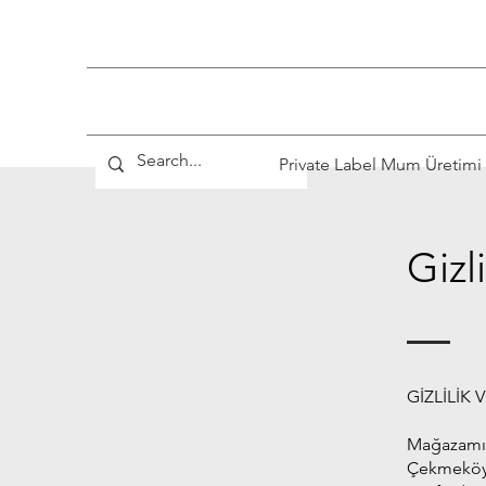
Private Label Mum Üretimi
Gizl
GİZLİLİK 
Mağazamız
Çekmeköy/İ