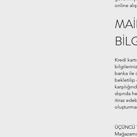
online alış
MAİ
BİL
Kredi kart
bilgilerini
banka ile 
bekletilip
karşılığın
dışında he
itiraz ede
oluşturma
ÜÇÜNCÜ T
Mağazamız,