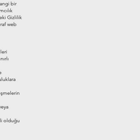
hangi bir
mcılık
ki Gizlilik
araf web
leri
nırlı
e
uluklara
eşmelerin
 veya
kli olduğu