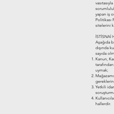
vasıtasıyla
sorumluluk
yapan iş or
Politikası
sitelerini
İSTİSNAİ
Aşağıda bel
dışında kul
sayıda ol
Kanun, Ka
tarafından
uymak;
Mağazamızı
gereklerin
Yetkili id
soruşturma
Kullanıcıl
hallerdir.