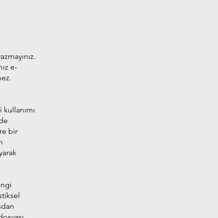
yazmayınız.
mız e-
mez.
i kullanımı
lde
re bir
n
ayarak
angi
stiksel
ından
dosyası,