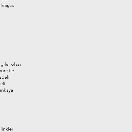
lmiştir.
giler olası
süre ile
edeli
eli
bankaya
linkler