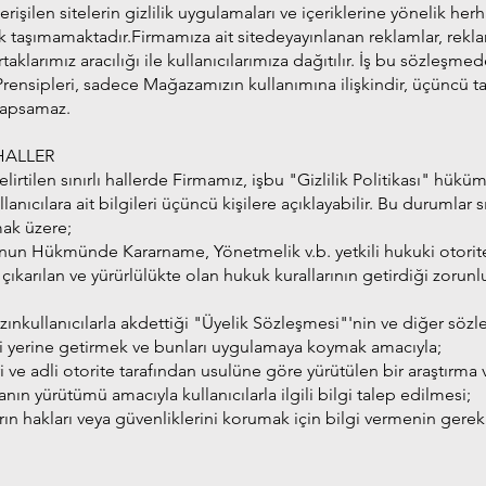
 erişilen sitelerin gizlilik uygulamaları ve içeriklerine yönelik her
 taşımamaktadır.Firmamıza ait sitedeyayınlanan reklamlar, rekla
taklarımız aracılığı ile kullanıcılarımıza dağıtılır. İş bu sözleşmede
 Prensipleri, sadece Mağazamızın kullanımına ilişkindir, üçüncü t
 kapsamaz.
 HALLER
irtilen sınırlı hallerde Firmamız, işbu "Gizlilik Politikası" hüküm
lanıcılara ait bilgileri üçüncü kişilere açıklayabilir. Bu durumlar sı
mak üzere;
nun Hükmünde Kararname, Yönetmelik v.b. yetkili hukuki otorit
 çıkarılan ve yürürlülükte olan hukuk kurallarının getirdiği zorunl
nkullanıcılarla akdettiği "Üyelik Sözleşmesi"'nin ve diğer sözl
i yerine getirmek ve bunları uygulamaya koymak amacıyla;
ari ve adli otorite tarafından usulüne göre yürütülen bir araştırma
nın yürütümü amacıyla kullanıcılarla ilgili bilgi talep edilmesi;
arın hakları veya güvenliklerini korumak için bilgi vermenin gere