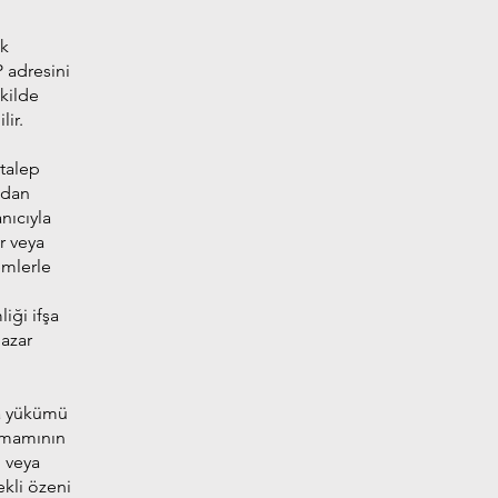
ek
P adresini
ekilde
ir.
 talep
udan
nıcıyla
r veya
emlerle
iği ifşa
pazar
ama yükümü
tamamının
ı veya
ekli özeni