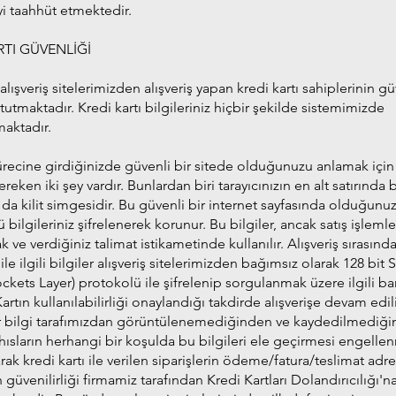
i taahhüt etmektedir.
RTI GÜVENLİĞİ
alışveriş sitelerimizden alışveriş yapan kredi kartı sahiplerinin gü
 tutmaktadır. Kredi kartı bilgileriniz hiçbir şekilde sistemimizde
aktadır.
ürecine girdiğinizde güvenli bir sitede olduğunuzu anlamak için
reken iki şey vardır. Bunlardan biri tarayıcınızın en alt satırında 
 da kilit simgesidir. Bu güvenli bir internet sayfasında olduğunu
ü bilgileriniz şifrelenerek korunur. Bu bilgiler, ancak satış işleml
k ve verdiğiniz talimat istikametinde kullanılır. Alışveriş sırasınd
 ile ilgili bilgiler alışveriş sitelerimizden bağımsız olarak 128 bit 
ckets Layer) protokolü ile şifrelenip sorgulanmak üzere ilgili b
. Kartın kullanılabilirliği onaylandığı takdirde alışverişe devam edili
bir bilgi tarafımızdan görüntülenemediğinden ve kaydedilmediği
ısların herhangi bir koşulda bu bilgileri ele geçirmesi engellen
rak kredi kartı ile verilen siparişlerin ödeme/fatura/teslimat adre
n güvenilirliği firmamiz tarafından Kredi Kartları Dolandırıcılığı'na