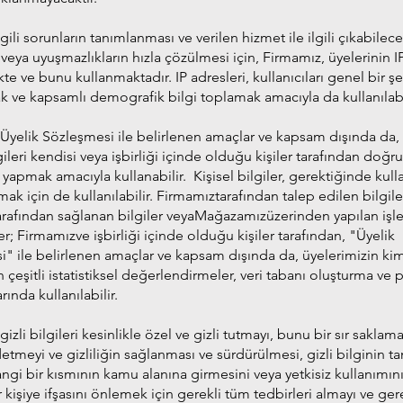
gili sorunların tanımlanması ve verilen hizmet ile ilgili çıkabilec
 veya uyuşmazlıkların hızla çözülmesi için, Firmamız, üyelerinin I
e ve bunu kullanmaktadır. IP adresleri, kullanıcıları genel bir ş
 ve kapsamlı demografik bilgi toplamak amacıyla da kullanılabil
Üyelik Sözleşmesi ile belirlenen amaçlar ve kapsam dışında da,
gileri kendisi veya işbirliği içinde olduğu kişiler tarafından doğr
yapmak amacıyla kullanabilir. Kişisel bilgiler, gerektiğinde kulla
ak için de kullanılabilir. Firmamıztarafından talep edilen bilgile
tarafından sağlanan bilgiler veyaMağazamızüzerinden yapılan işl
iler; Firmamızve işbirliği içinde olduğu kişiler tarafından, "Üyelik
" ile belirlenen amaçlar ve kapsam dışında da, üyelerimizin kiml
çeşitli istatistiksel değerlendirmeler, veri tabanı oluşturma ve 
rında kullanılabilir.
gizli bilgileri kesinlikle özel ve gizli tutmayı, bunu bir sır sakl
etmeyi ve gizliliğin sağlanması ve sürdürülmesi, gizli bilginin 
ngi bir kısmının kamu alanına girmesini veya yetkisiz kullanımın
 kişiye ifşasını önlemek için gerekli tüm tedbirleri almayı ve ger