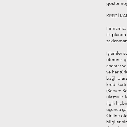
göstermey
KREDİ KA
Firmamız, 
ilk planda
saklanmam
İşlemler s
etmeniz ge
anahtar ya
ve her türl
bağlı olara
kredi kartı
(Secure So
ulaştırılır
ilgili hiç
üçüncü şah
Online ola
bilgilerini