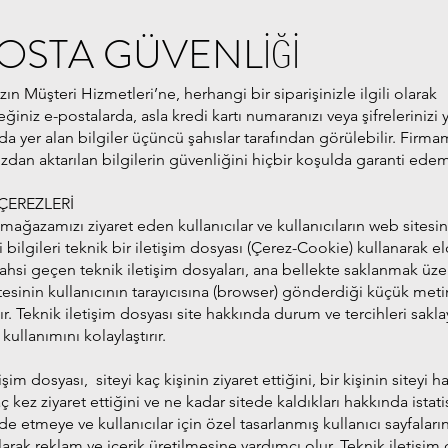
OSTA GÜVENLİĞİ
n Müşteri Hizmetleri’ne, herhangi bir siparişinizle ilgili olarak
iniz e-postalarda, asla kredi kartı numaranızı veya şifrelerinizi 
da yer alan bilgiler üçüncü şahıslar tarafından görülebilir. Firma
ızdan aktarılan bilgilerin güvenliğini hiçbir koşulda garanti ede
 ÇEREZLERİ
mağazamızı ziyaret eden kullanıcılar ve kullanıcıların web sitesin
 bilgileri teknik bir iletişim dosyası (Çerez-Cookie) kullanarak e
Bahsi geçen teknik iletişim dosyaları, ana bellekte saklanmak üze
itesinin kullanıcının tarayıcısına (browser) gönderdiği küçük meti
ır. Teknik iletişim dosyası site hakkında durum ve tercihleri sakl
 kullanımını kolaylaştırır.
işim dosyası, siteyi kaç kişinin ziyaret ettiğini, bir kişinin siteyi h
 kez ziyaret ettiğini ve ne kadar sitede kaldıkları hakkında istati
elde etmeye ve kullanıcılar için özel tasarlanmış kullanıcı sayfalar
arak reklam ve içerik üretilmesine yardımcı olur. Teknik iletişim 