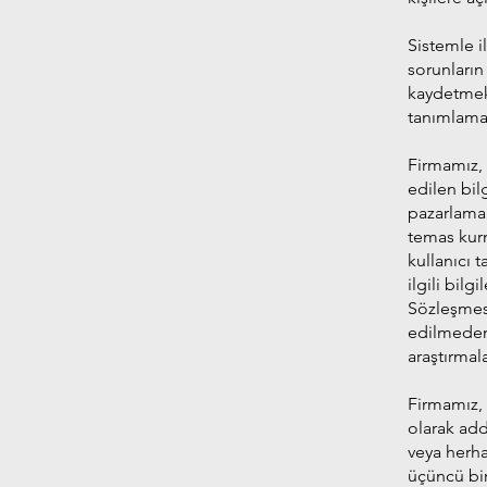
Sistemle il
sorunların
kaydetmekt
tanımlamak
Firmamız, 
edilen bil
pazarlama 
temas kurm
kullanıcı 
ilgili bilg
Sözleşmesi
edilmeden 
araştırmala
Firmamız, 
olarak add
veya herha
üçüncü bir