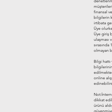
denetlenme
müşteriler
finansal v
bilgilerin 
irtibata g
Üye olurken
Üye giriş b
ulaşması v
sırasında 
olmayan bi
Bilgi hatt
bilgilerini
edilmekted
online alı
edinebilirs
Not:İntern
dikkat edi
ürünü aldı
güvenmiyor