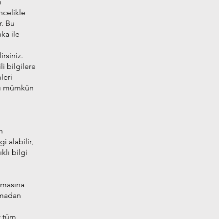
n
ncelikle
r. Bu
nka ile
irsiniz.
li bilgilere
leri
ası mümkün
h
i alabilir,
klı bilgi
almasına
apmadan
t tüm