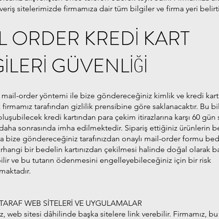
veriş sitelerimizde firmamıza dair tüm bilgiler ve firma yeri belirti
L ORDER KREDİ KART
GİLERİ GÜVENLİĞİ
ı mail-order yöntemi ile bize göndereceğiniz kimlik ve kredi kart
z firmamız tarafından gizlilik prensibine göre saklanacaktır. Bu bil
oluşubilecek kredi kartından para çekim itirazlarına karşı 60 gün 
 daha sonrasında imha edilmektedir. Sipariş ettiğiniz ürünlerin b
da bize göndereceğiniz tarafınızdan onaylı mail-order formu bed
rhangi bir bedelin kartınızdan çekilmesi halinde doğal olarak 
bilir ve bu tutarın ödenmesini engelleyebileceğiniz için bir risk
maktadır.
ARAF WEB SİTELERİ VE UYGULAMALAR
 web sitesi dâhilinde başka sitelere link verebilir. Firmamız, bu 