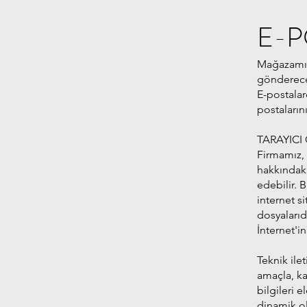
E-P
Mağazamızı
göndereceğ
E-postalar
postaların
TARAYICI
Firmamız, 
hakkındaki
edebilir. 
internet s
dosyalarıd
İnternet'in
Teknik ilet
amaçla, kaç
bilgileri 
dinamik ol