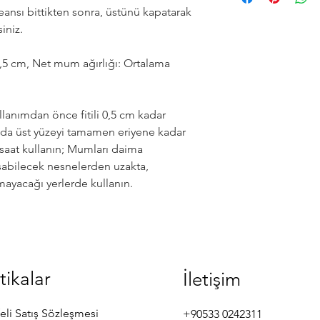
nsı bittikten sonra, üstünü kapatarak
iniz.
6,5 cm, Net mum ağırlığı: Ortalama
anımdan önce fitili 0,5 cm kadar
mda üst yüzeyi tamamen eriyene kadar
 saat kullanın; Mumları daima
uşabilecek nesnelerden uzakta,
mayacağı yerlerde kullanın.
tikalar
İletişim
eli Satış Sözleşmesi
+90533 0242311