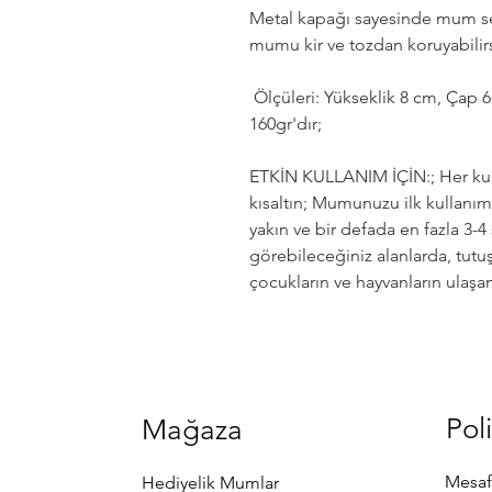
Metal kapağı sayesinde mum sea
mumu kir ve tozdan koruyabilirs
Ölçüleri: Yükseklik 8 cm, Çap 
160gr'dır;
ETKİN KULLANIM İÇİN:; Her kull
kısaltın; Mumunuzu ilk kullanı
yakın ve bir defada en fazla 3-4
görebileceğiniz alanlarda, tut
çocukların ve hayvanların ulaşa
Poli
Mağaza
Mesaf
Hediyelik Mumlar