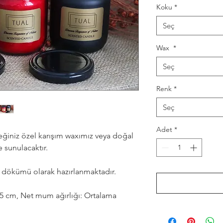
Koku
*
Seç
Wax
*
Seç
Renk
*
Seç
Adet
*
eğiniz özel karışım waxımız veya doğal
 sunulacaktır.
l dökümü olarak hazırlanmaktadır.
,5 cm, Net mum ağırlığı: Ortalama