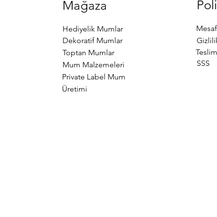
Poli
Mağaza
Mesaf
Hediyelik Mumlar
Dekoratif Mumlar
Gizlil
Teslim
Toptan Mumlar
SSS
Mum Malzemeleri
Private Label Mum
Üretimi