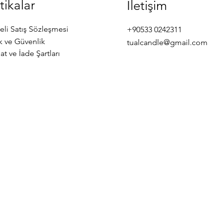
tikalar
İletişim
eli Satış Sözleşmesi
+90533 0242311
ik ve Güvenlik
tualcandle@gmail.com
at ve İade Şartları