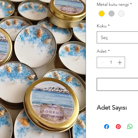
Metal kutu rengi
*
Koku
*
Seç
Adet
*
Adet Sayısı
Minimum sipariş 30 ad