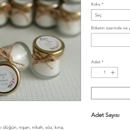
Koku
*
Seç
Etiketin üzerinde ne y
Adet
*
Adet Sayısı
Minimum sipariş 30 ad
düğün, nişan, nikah, söz, kına,