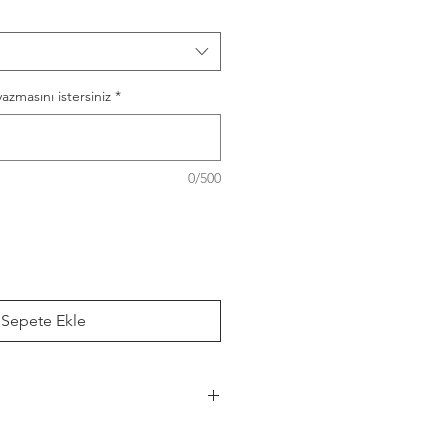
azmasını istersiniz
*
0/500
Sepete Ekle
ettir.