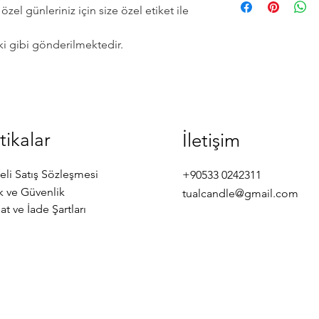
l günleriniz için size özel etiket ile
ki gibi gönderilmektedir.
tikalar
İletişim
eli Satış Sözleşmesi
+90533 0242311
ik ve Güvenlik
tualcandle@gmail.com
at ve İade Şartları