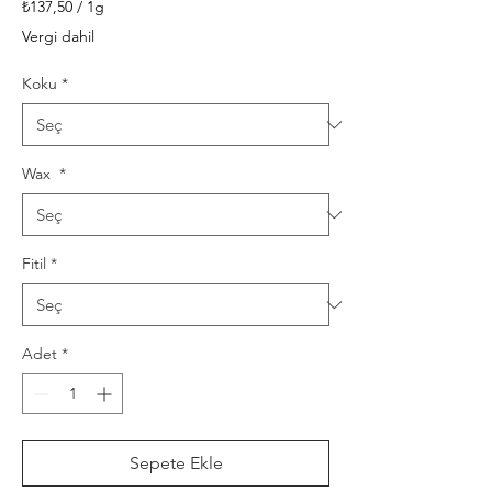
₺137,50
/
1g
1
Vergi dahil
Gram
fiyatı
Koku
*
₺137,50
Wax
*
Fitil
*
Adet
*
Sepete Ekle