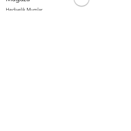
Hediyelik Mumlar
Dekoratif Mumlar
Toptan Mumlar
Mum Malzemeleri
Private Label Mum Üretimi
Politikalar
Mesafeli Satış Sözleşmesi
Gizlilik ve Güvenlik
Teslimat ve İade Şartları
SSS
İletişim