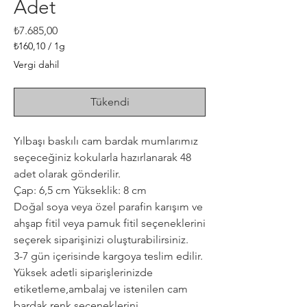
Adet
Fiyat
₺7.685,00
₺160,10
/
1g
1
Vergi dahil
Gram
fiyatı
₺160,10
Tükendi
Yılbaşı baskılı cam bardak mumlarımız
seçeceğiniz kokularla hazırlanarak 48
adet olarak gönderilir.
Çap: 6,5 cm Yükseklik: 8 cm
Doğal soya veya özel parafin karışım ve
ahşap fitil veya pamuk fitil seçeneklerini
seçerek siparişinizi oluşturabilirsiniz.
3-7 gün içerisinde kargoya teslim edilir.
Yüksek adetli siparişlerinizde
etiketleme,ambalaj ve istenilen cam
bardak renk seçeneklerini