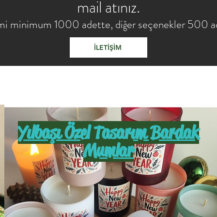
mail atınız.
mi minimum 1000 adette, diğer seçenekler 500 ad
İLETİŞİM
Yılbaşı Özel Tasarım Bardak
Mumlar