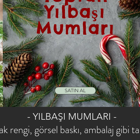
Yılbaşı
Mumları
SATIN AL
- YILBAŞI MUMLARI -
k rengi, görsel baskı, ambalaj gibi tal