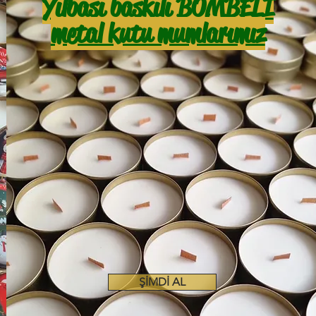
Yılbaşı baskılı BOMBELİ
metal kutu mumlarımız
ŞİMDİ AL